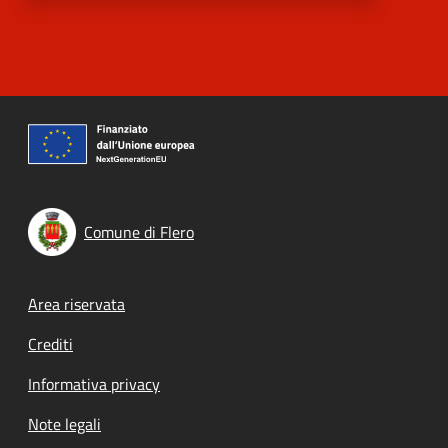
Comune di Flero
Footer menu
Area riservata
Crediti
Informativa privacy
Note legali