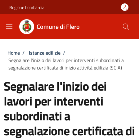
Salta al contenuto principale
Skip to footer content
Regione Lombardia
Comune di Flero
Briciole di pane
Home
/
Istanze edilizie
/
Segnalare l'inizio dei lavori per interventi subordinati a
segnalazione certificata di inizio attività edilizia (SCIA)
Segnalare l'inizio dei
lavori per interventi
subordinati a
segnalazione certificata di