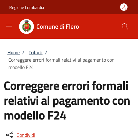
Salta al contenuto principale
Skip to footer content
Regione Lombardia
Comune di Flero
Briciole di pane
Home
/
Tributi
/
Correggere errori formali relativi al pagamento con
modello F24
Correggere errori formali
relativi al pagamento con
modello F24
Condividi