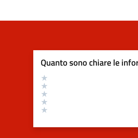
Quanto sono chiare le info
Valutazione
Valuta 5 stelle su 5
Valuta 4 stelle su 5
Valuta 3 stelle su 5
Valuta 2 stelle su 5
Valuta 1 stelle su 5