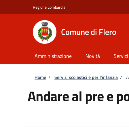
Salta al contenuto principale
Skip to footer content
Regione Lombardia
Comune di Flero
Amministrazione
Novità
Servizi
Briciole di pane
Home
/
Servizi scolastici e per l'infanzia
/
A
Andare al pre e p