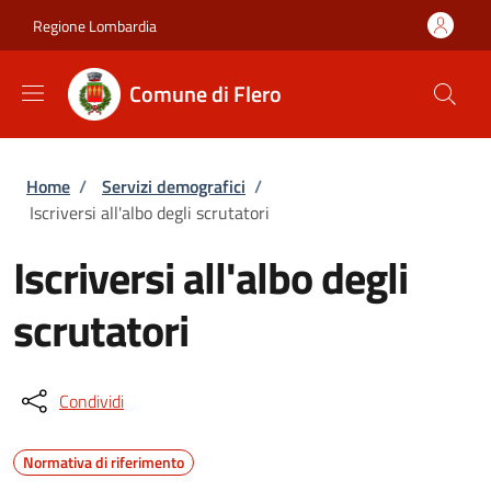
Salta al contenuto principale
Skip to footer content
Regione Lombardia
Comune di Flero
Briciole di pane
Home
/
Servizi demografici
/
Iscriversi all'albo degli scrutatori
Iscriversi all'albo degli
scrutatori
Condividi
Normativa di riferimento