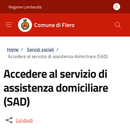
Salta al contenuto principale
Skip to footer content
Regione Lombardia
Comune di Flero
Briciole di pane
Home
/
Servizi sociali
/
Accedere al servizio di assistenza domiciliare (SAD)
Accedere al servizio di
assistenza domiciliare
(SAD)
Condividi