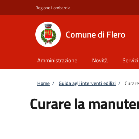
Salta al contenuto principale
Skip to footer content
Regione Lombardia
Comune di Flero
Amministrazione
Novità
Servizi
Briciole di pane
Home
/
Guida agli interventi edilizi
/
Curare
Curare la manuten