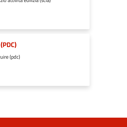
o attività edilizia (scia)
 (PDC)
uire (pdc)