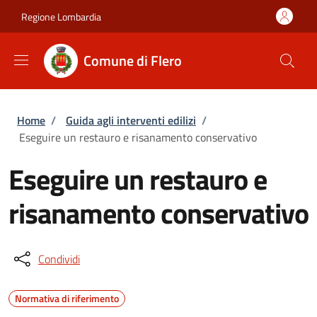
Salta al contenuto principale
Skip to footer content
Regione Lombardia
Comune di Flero
Briciole di pane
Home
/
Guida agli interventi edilizi
/
Eseguire un restauro e risanamento conservativo
Eseguire un restauro e
risanamento conservativo
Condividi
Normativa di riferimento