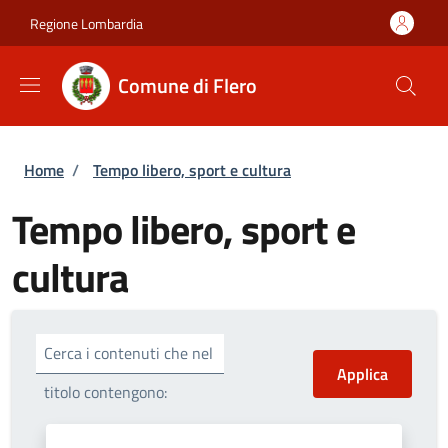
Salta al contenuto principale
Skip to footer content
Regione Lombardia
Comune di Flero
Briciole di pane
Home
/
Tempo libero, sport e cultura
Tempo libero, sport e
cultura
Cerca i contenuti che nel
titolo contengono: