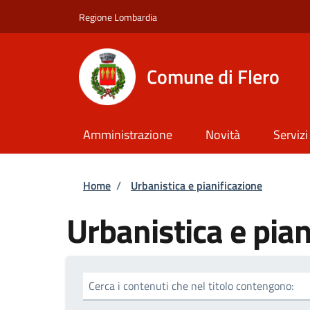
Salta al contenuto principale
Skip to footer content
Regione Lombardia
Comune di Flero
Amministrazione
Novità
Servizi
Briciole di pane
Home
/
Urbanistica e pianificazione
Urbanistica e pian
Cerca i contenuti che nel titolo contengono: