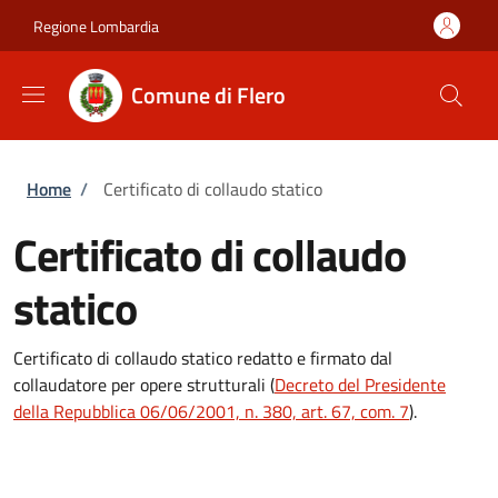
Salta al contenuto principale
Skip to footer content
Regione Lombardia
Comune di Flero
Briciole di pane
Home
/
Certificato di collaudo statico
Certificato di collaudo
statico
Certificato di collaudo statico redatto e firmato dal
collaudatore per opere strutturali (
Decreto del Presidente
della Repubblica 06/06/2001, n. 380, art. 67, com. 7
).