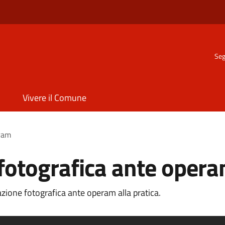
Seg
Vivere il Comune
ram
otografica ante oper
ione fotografica ante operam alla pratica.