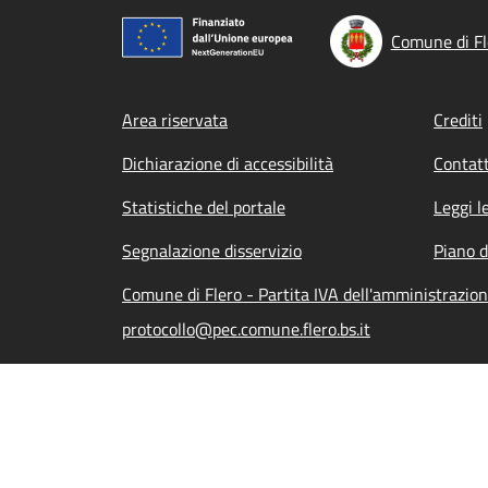
Comune di Fl
Footer menu
Area riservata
Crediti
Dichiarazione di accessibilità
Contatt
Statistiche del portale
Leggi l
Segnalazione disservizio
Piano d
Comune di Flero - Partita IVA dell'amministrazi
protocollo@pec.comune.flero.bs.it