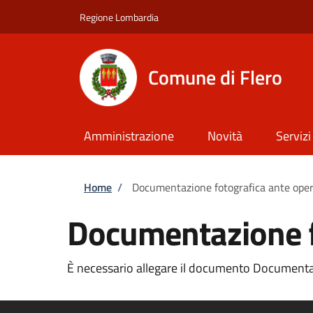
Salta al contenuto principale
Skip to footer content
Regione Lombardia
Comune di Flero
Amministrazione
Novità
Servizi
Briciole di pane
Home
/
Documentazione fotografica ante ope
Documentazione f
È necessario allegare il documento Documentaz