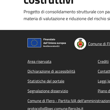
Progetto di consolidamento strutturale con parti
materia di valutazione e riduzione del rischio s
Comune di Fl
Footer menu
Area riservata
Crediti
Dichiarazione di accessibilità
Contatt
Statistiche del portale
Leggi l
Segnalazione disservizio
Piano d
Comune di Flero - Partita IVA dell'amministrazi
protocollo@pec.comune.flero.bs.it