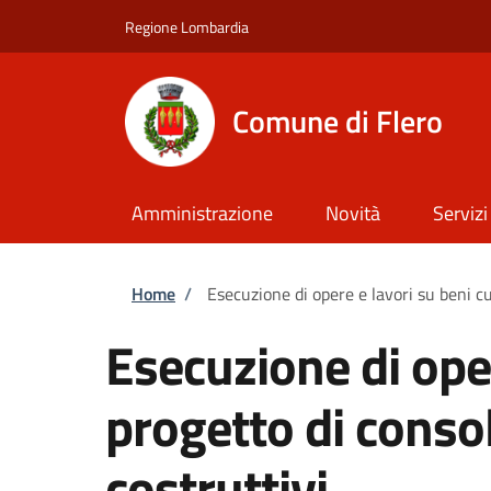
Salta al contenuto principale
Skip to footer content
Regione Lombardia
Comune di Flero
Amministrazione
Novità
Servizi
Briciole di pane
Home
/
Esecuzione di opere e lavori su beni cu
Esecuzione di oper
progetto di conso
costruttivi