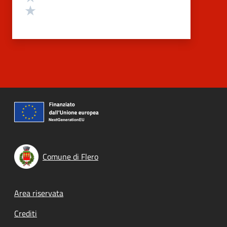
Valuta 1 stelle su 5
Comune di Flero
Footer menu
Area riservata
Crediti