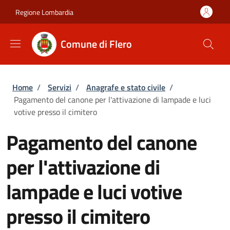
Salta al contenuto principale
Skip to footer content
Regione Lombardia
Comune di Flero
Briciole di pane
Home
/
Servizi
/
Anagrafe e stato civile
/
Pagamento del canone per l'attivazione di lampade e luci
votive presso il cimitero
Pagamento del canone
per l'attivazione di
lampade e luci votive
presso il cimitero