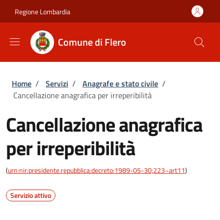
Salta al contenuto principale
Skip to footer content
Regione Lombardia
Comune di Flero
Briciole di pane
Home
/
Servizi
/
Anagrafe e stato civile
/
Cancellazione anagrafica per irreperibilità
Cancellazione anagrafica
per irreperibilità
(
urn:nir:presidente.repubblica:decreto:1989-05-30;223~art11
)
Servizio attivo