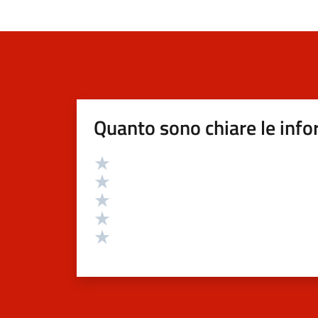
Quanto sono chiare le info
Valutazione
Valuta 5 stelle su 5
Valuta 4 stelle su 5
Valuta 3 stelle su 5
Valuta 2 stelle su 5
Valuta 1 stelle su 5