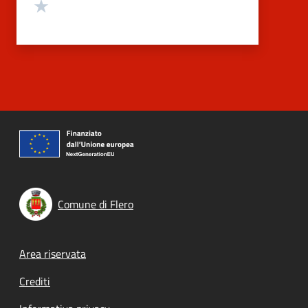
Valuta 1 stelle su 5
Comune di Flero
Footer menu
Area riservata
Crediti