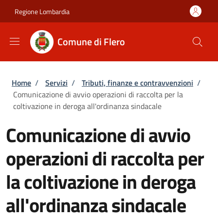
Salta al contenuto principale
Skip to footer content
Regione Lombardia
Comune di Flero
Briciole di pane
Home
/
Servizi
/
Tributi, finanze e contravvenzioni
/
Comunicazione di avvio operazioni di raccolta per la
coltivazione in deroga all'ordinanza sindacale
Comunicazione di avvio
operazioni di raccolta per
la coltivazione in deroga
all'ordinanza sindacale