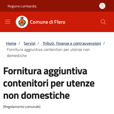
Salta al contenuto principale
Skip to footer content
Regione Lombardia
Comune di Flero
Briciole di pane
Home
/
Servizi
/
Tributi, finanze e contravvenzioni
/
Fornitura aggiuntiva contenitori per utenze non
domestiche
Fornitura aggiuntiva
contenitori per utenze
non domestiche
(Regolamento comunale)