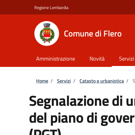
Salta al contenuto principale
Skip to footer content
Regione Lombardia
Comune di Flero
Amministrazione
Novità
Servizi
Briciole di pane
Home
/
Servizi
/
Catasto e urbanistica
/
S
Segnalazione di u
del piano di gover
(PGT)