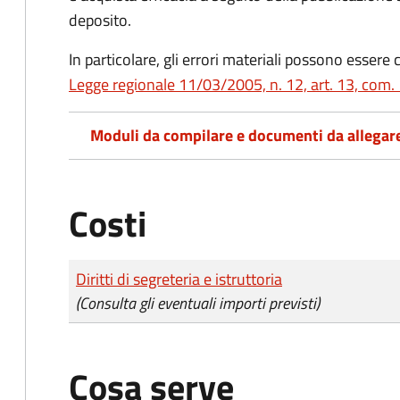
deposito.
In particolare, gli errori materiali possono essere 
Legge regionale 11/03/2005, n. 12, art. 13, com.
Moduli da compilare e documenti da allegar
Costi
Tipo di pagamento
Importo
Diritti di segreteria e istruttoria
(Consulta gli eventuali importi previsti)
Cosa serve