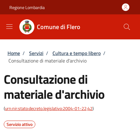
Salta al contenuto principale
Skip to footer content
Regione Lombardia
Comune di Flero
Briciole di pane
Home
/
Servizi
/
Cultura e tempo libero
/
Consultazione di materiale d'archivio
Consultazione di
materiale d'archivio
(
urn:nir:stato:decreto.legislativo:2004-01-22;42
)
Servizio attivo