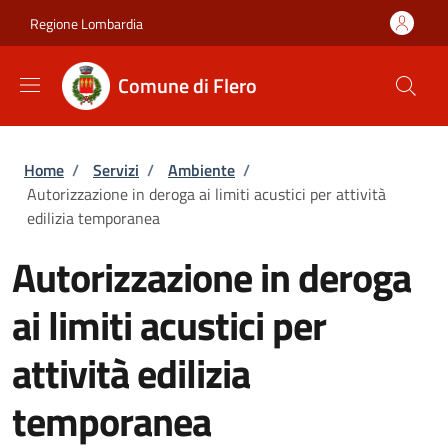
Salta al contenuto principale
Skip to footer content
Regione Lombardia
Comune di Flero
Briciole di pane
Home
/
Servizi
/
Ambiente
/
Autorizzazione in deroga ai limiti acustici per attività
edilizia temporanea
Autorizzazione in deroga
ai limiti acustici per
attività edilizia
temporanea