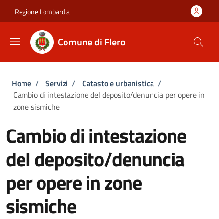
Salta al contenuto principale
Skip to footer content
Regione Lombardia
Comune di Flero
Briciole di pane
Home
/
Servizi
/
Catasto e urbanistica
/
Cambio di intestazione del deposito/denuncia per opere in
zone sismiche
Cambio di intestazione
del deposito/denuncia
per opere in zone
sismiche