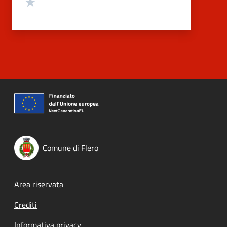
Valuta 1 stelle su 5
Comune di Flero
Footer menu
Area riservata
Crediti
Informativa privacy