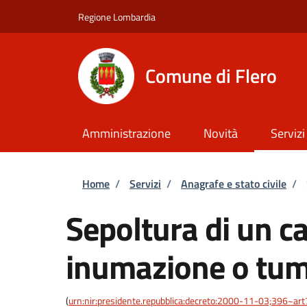
Salta al contenuto principale
Skip to footer content
Regione Lombardia
Comune di Flero
Amministrazione
Novità
Servizi
Briciole di pane
Home
/
Servizi
/
Anagrafe e stato civile
/
Sepoltura di un c
inumazione o tum
(
urn:nir:presidente.repubblica:decreto:2000-11-03;396~ar