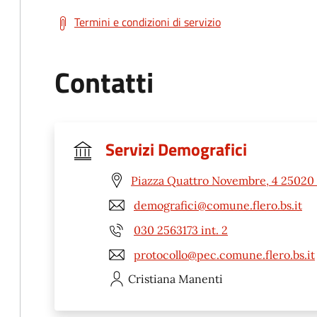
Termini e condizioni di servizio
Contatti
Servizi Demografici
Piazza Quattro Novembre, 4 25020 
demografici@comune.flero.bs.it
030 2563173 int. 2
protocollo@pec.comune.flero.bs.it
Cristiana
Manenti