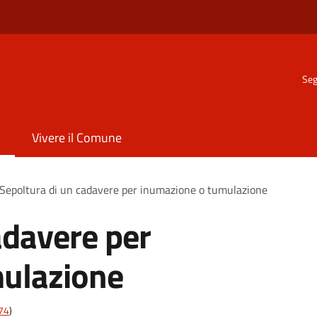
Seg
Vivere il Comune
Sepoltura di un cadavere per inumazione o tumulazione
adavere per
ulazione
t74
)