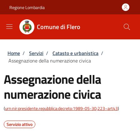
Salta al contenuto principale
Skip to footer content
Regione Lombardia
Comune di Flero
Briciole di pane
Home
/
Servizi
/
Catasto e urbanistica
/
Assegnazione della numerazione civica
Assegnazione della
numerazione civica
(
urn:nir:presidente.repubblica:decreto:1989-05-30;223~art43
)
Servizio attivo