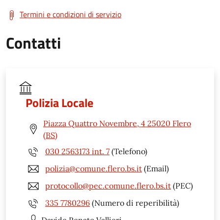
Termini e condizioni di servizio
Contatti
Polizia Locale
Piazza Quattro Novembre, 4 25020 Flero
(BS)
030 2563173 int. 7
(Telefono)
polizia@comune.flero.bs.it
(Email)
protocollo@pec.comune.flero.bs.it
(PEC)
335 7780296
(Numero di reperibilità)
Davide Renato
Vallieri