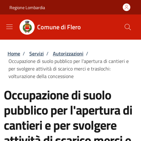
Salta al contenuto principale
Skip to footer content
Regione Lombardia
Comune di Flero
Briciole di pane
Home
/
Servizi
/
Autorizzazioni
/
Occupazione di suolo pubblico per l'apertura di cantieri e
per svolgere attività di scarico merci e traslochi:
volturazione della concessione
Occupazione di suolo
pubblico per l'apertura di
cantieri e per svolgere
attività di scarico merci e