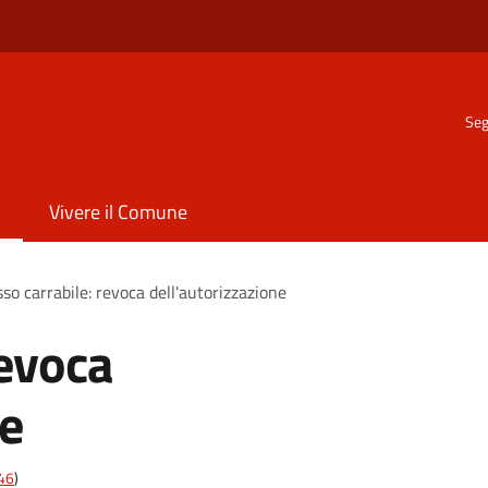
Seg
Vivere il Comune
so carrabile: revoca dell'autorizzazione
revoca
ne
t46
)