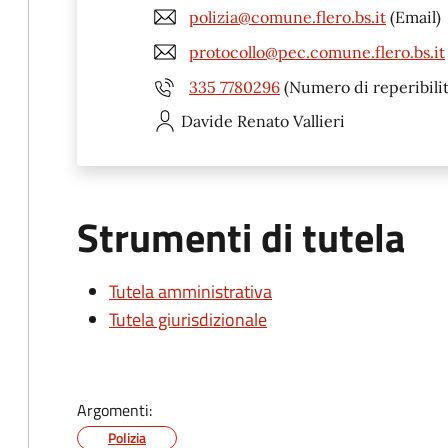
polizia@comune.flero.bs.it
(Email)
protocollo@pec.comune.flero.bs.it
335 7780296
(Numero di reperibilit
Davide Renato
Vallieri
Strumenti di tutela
Tutela amministrativa
Tutela giurisdizionale
Argomenti:
Polizia