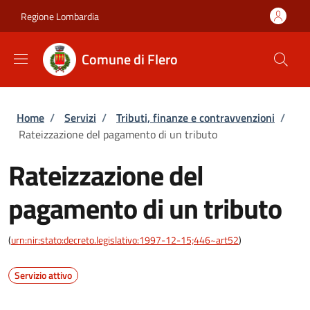
Salta al contenuto principale
Skip to footer content
Regione Lombardia
Comune di Flero
Briciole di pane
Home
/
Servizi
/
Tributi, finanze e contravvenzioni
/
Rateizzazione del pagamento di un tributo
Rateizzazione del
pagamento di un tributo
(
urn:nir:stato:decreto.legislativo:1997-12-15;446~art52
)
Servizio attivo