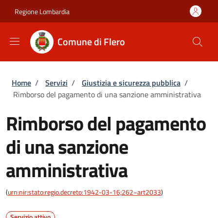
Salta al contenuto principale
Skip to footer content
Regione Lombardia
Comune di Flero
Briciole di pane
Home
/
Servizi
/
Giustizia e sicurezza pubblica
/
Rimborso del pagamento di una sanzione amministrativa
Rimborso del pagamento
di una sanzione
amministrativa
(
urn:nir:stato:regio.decreto:1942-03-16;262~art2033
)
Servizio attivo