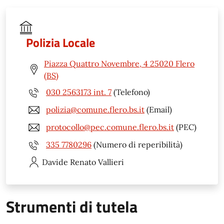
Polizia Locale
Piazza Quattro Novembre, 4 25020 Flero
(BS)
030 2563173 int. 7
(Telefono)
polizia@comune.flero.bs.it
(Email)
protocollo@pec.comune.flero.bs.it
(PEC)
335 7780296
(Numero di reperibilità)
Davide Renato
Vallieri
Strumenti di tutela