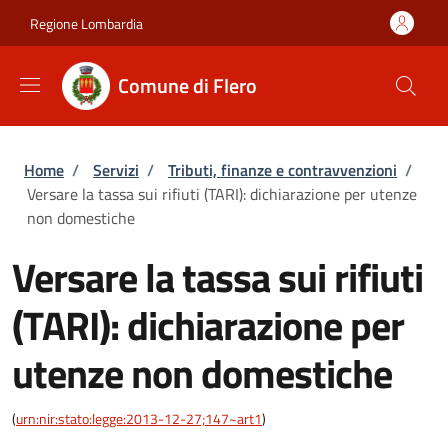
Salta al contenuto principale
Skip to footer content
Regione Lombardia
Comune di Flero
Briciole di pane
Home
/
Servizi
/
Tributi, finanze e contravvenzioni
/
Versare la tassa sui rifiuti (TARI): dichiarazione per utenze
non domestiche
Versare la tassa sui rifiuti
(TARI): dichiarazione per
utenze non domestiche
(
urn:nir:stato:legge:2013-12-27;147~art1
)