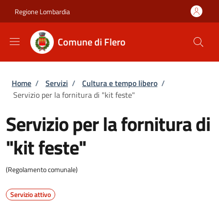
Salta al contenuto principale
Skip to footer content
Regione Lombardia
Comune di Flero
Briciole di pane
Home
/
Servizi
/
Cultura e tempo libero
/
Servizio per la fornitura di "kit feste"
Servizio per la fornitura di
"kit feste"
(Regolamento comunale)
Servizio attivo