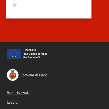
Valuta 1 stelle su 5
Comune di Flero
Footer menu
Area riservata
Crediti