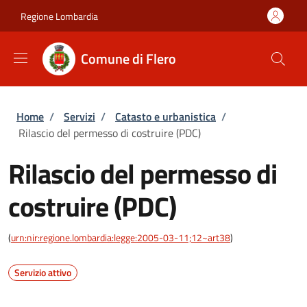
Salta al contenuto principale
Skip to footer content
Regione Lombardia
Comune di Flero
Briciole di pane
Home
/
Servizi
/
Catasto e urbanistica
/
Rilascio del permesso di costruire (PDC)
Rilascio del permesso di
costruire (PDC)
(
urn:nir:regione.lombardia:legge:2005-03-11;12~art38
)
Servizio attivo